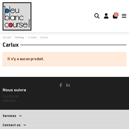
0
Accueil
Sidebag
2 roues
Carlux
Carlux
Il n'y a aucun produit.
Nous suivre
Facebook
LinkedIn
Services
Contact us