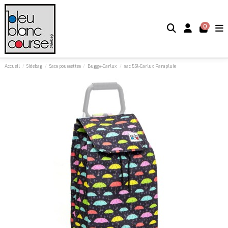
0
Accueil
Sidebag
Sacs poussettes
Buggy-Carlux
sac 55l-Carlux Parapluie