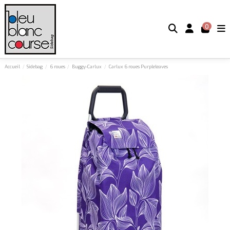
0
Accueil
Sidebag
6 roues
Buggy-Carlux
Carlux 6 roues Purpleleaves
Pack